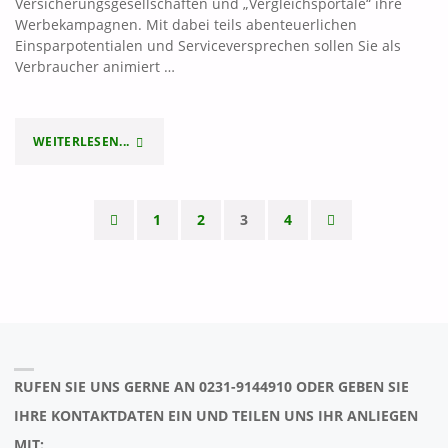
Versicherungsgesellschaften und „Vergleichsportale“ ihre
Werbekampagnen. Mit dabei teils abenteuerlichen
Einsparpotentialen und Serviceversprechen sollen Sie als
Verbraucher animiert …
WEITERLESEN...
"KFZ-
VERSICHERUNG
1
2
3
4
HERBST
Seitennummerierung
=
der
WECHSELZEIT?!"
Beiträge
RUFEN SIE UNS GERNE AN 0231-9144910 ODER GEBEN SIE
IHRE KONTAKTDATEN EIN UND TEILEN UNS IHR ANLIEGEN
MIT: