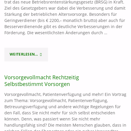
trat das neue Betriebsrentenstärkungsgesetz (BRSG) in Kraft.
SOLLTE
Ziel des Gesetzgebers war dabei die Verbesserung und damit
Stärkung der betrieblichen Altersvorsorge. Besonders für
DRIN
Geringverdiener (bis € 2200,– monatlich brutto) aber auch für
SEIN?"
Besserverdienende gibt es deutliche Verbesserungen in der
Förderung. Die wesentlichsten Änderungen durch …
WEITERLESEN...
"DAS
NEUE
Vorsorgevollmacht Rechtzeitig
BETRIEBSRENTENSTÄRKUNGSGESETZ
Selbstbestimmt Vorsorgen
(BRSG)"
Vorsorgevollmacht, Patientenverfügung und mehr! Ein Vortrag
zum Thema: Vorsorgevollmacht, Patientenverfügung,
Betreuungsverfügung und andere wichtige Regelungen für
den Fall, dass Sie nicht mehr für sich selbst entscheiden
können. Denn, was passiert wenn Sie nicht mehr
handlungsfähig sind? Die meisten Menschen glauben, dass in