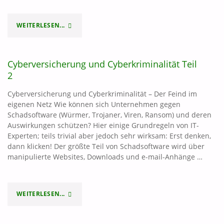
WEITERLESEN...
"VERHALTEN
IM
Cyberversicherung und Cyberkriminalität Teil
SCHADENSFALL"
2
Cyberversicherung und Cyberkriminalität – Der Feind im
eigenen Netz Wie können sich Unternehmen gegen
Schadsoftware (Würmer, Trojaner, Viren, Ransom) und deren
Auswirkungen schützen? Hier einige Grundregeln von IT-
Experten; teils trivial aber jedoch sehr wirksam: Erst denken,
dann klicken! Der größte Teil von Schadsoftware wird über
manipulierte Websites, Downloads und e-mail-Anhänge …
WEITERLESEN...
"CYBERVERSICHERUNG
UND