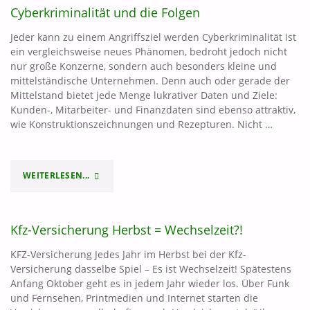
Cyberkriminalität und die Folgen
CYBERKRIMINALITÄT
Jeder kann zu einem Angriffsziel werden Cyberkriminalität ist
TEIL
ein vergleichsweise neues Phänomen, bedroht jedoch nicht
nur große Konzerne, sondern auch besonders kleine und
2"
mittelständische Unternehmen. Denn auch oder gerade der
Mittelstand bietet jede Menge lukrativer Daten und Ziele:
Kunden-, Mitarbeiter- und Finanzdaten sind ebenso attraktiv,
wie Konstruktionszeichnungen und Rezepturen. Nicht …
WEITERLESEN...
"CYBERKRIMINALITÄT
UND
Kfz-Versicherung Herbst = Wechselzeit?!
DIE
KFZ-Versicherung Jedes Jahr im Herbst bei der Kfz-
FOLGEN"
Versicherung dasselbe Spiel – Es ist Wechselzeit! Spätestens
Anfang Oktober geht es in jedem Jahr wieder los. Über Funk
und Fernsehen, Printmedien und Internet starten die