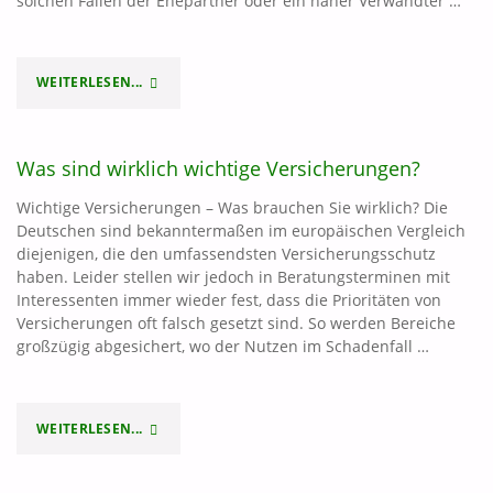
solchen Fällen der Ehepartner oder ein naher Verwandter …
WEITERLESEN...
"VORSORGEVOLLMACHT
RECHTZEITIG
Was sind wirklich wichtige Versicherungen?
SELBSTBESTIMMT
Wichtige Versicherungen – Was brauchen Sie wirklich? Die
VORSORGEN"
Deutschen sind bekanntermaßen im europäischen Vergleich
diejenigen, die den umfassendsten Versicherungsschutz
haben. Leider stellen wir jedoch in Beratungsterminen mit
Interessenten immer wieder fest, dass die Prioritäten von
Versicherungen oft falsch gesetzt sind. So werden Bereiche
großzügig abgesichert, wo der Nutzen im Schadenfall …
WEITERLESEN...
"WAS
SIND