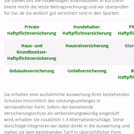
Sie stellen uns die notwendigen Informationen in Kurzform
(meist reicht die letzte Beitragsrechnung) und wir überprüfen
für Sie, ob Sie wirklich gut versichert sind in den Sparten:
Private
Hundehalter-
Pf
Haftpflichtversicherung
Haftpflichtversicherung
Haftpfl
Haus- und
Hausratversicherung
Glas
Grundbesitzer-
Haftpflichtversicherung
Gebäudeversicherung
Unfallversicherung
B
Haftpfl
Sie erhalten eine ausführliche Auswertung Ihres bestehenden
Schutzes hinsichtlich des Leistungsumfanges in
verständlicher Form. Sofern der bestehende
Versicherungsschutz als verbesserungswürdig eingestuft
wird, erhalten Sie zusätzlich 1-3 Alternativvorschläge. Diese
Vorschläge integrieren wir dabei direkt in die Auswertung und
stellen sie dem bestehenden Tarif in übersichtlicher Form