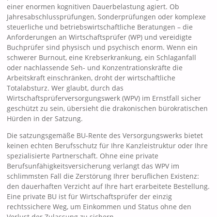
einer enormen kognitiven Dauerbelastung agiert. Ob
Jahresabschlussprüfungen, Sonderprüfungen oder komplexe
steuerliche und betriebswirtschaftliche Beratungen – die
Anforderungen an Wirtschaftsprüfer (WP) und vereidigte
Buchprüfer sind physisch und psychisch enorm. Wenn ein
schwerer Burnout, eine Krebserkrankung, ein Schlaganfall
oder nachlassende Seh- und Konzentrationskräfte die
Arbeitskraft einschränken, droht der wirtschaftliche
Totalabsturz. Wer glaubt, durch das
Wirtschaftsprüferversorgungswerk (WPV) im Ernstfall sicher
geschützt zu sein, übersieht die drakonischen bürokratischen
Hürden in der Satzung.
Die satzungsgemäße BU-Rente des Versorgungswerks bietet
keinen echten Berufsschutz für Ihre Kanzleistruktur oder Ihre
spezialisierte Partnerschaft. Ohne eine private
Berufsunfähigkeitsversicherung verlangt das WPV im
schlimmsten Fall die Zerstörung Ihrer beruflichen Existenz:
den dauerhaften Verzicht auf Ihre hart erarbeitete Bestellung.
Eine private BU ist für Wirtschaftsprüfer der einzig
rechtssichere Weg, um Einkommen und Status ohne den
Verlust der Zulassung zu sichern.