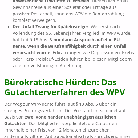
unwesentliche Einkünfte zu erzielen
. Fließen weiterhin
Gewinnanteile aus einer Sozietät oder Erträge aus
passiver Restarbeit, kann das WPV die Rentenzahlung
komplett verweigern.
Der Unfall-Zwang für Späteinsteiger:
Wer erst nach
Vollendung des 55. Lebensjahres Mitglied im WPV wurde,
hat laut § 13 Abs. 3
nur dann Anspruch auf eine BU-
Rente, wenn die Berufsunfähigkeit durch einen Unfall
verursacht wurde
. Erkrankungen wie Depressionen, Krebs
oder Herz-Kreislauf-Leiden führen bei diesen Mitgliedern
zu einer vollständigen Ablehnung.
Bürokratische Hürden: Das
Gutachterverfahren des WPV
Der Weg zur WPV-Rente führt laut § 13 Abs. 5 über ein
strenges Prüfungsverfahren. Der Vorstand entscheidet auf
Basis von
zwei voneinander unabhängigen ärztlichen
Gutachten
. Das Mitglied ist verpflichtet, die Gutachten
innerhalb einer Frist von 12 Monaten einzureichen,
andernfalls gilt der Antrag automatisch als zurückgenommen.